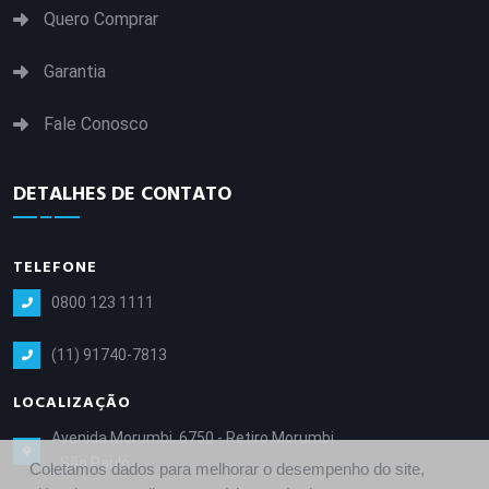
Quero Comprar
Garantia
Fale Conosco
DETALHES DE CONTATO
TELEFONE
0800 123 1111
(11) 91740-7813
LOCALIZAÇÃO
Avenida Morumbi, 6750 - Retiro Morumbi
- São Paulo
Coletamos dados para melhorar o desempenho do site,