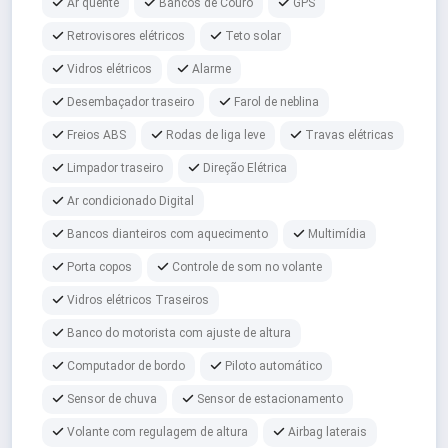
Ar quente
Bancos de Couro
GPS
Retrovisores elétricos
Teto solar
Vidros elétricos
Alarme
Desembaçador traseiro
Farol de neblina
Freios ABS
Rodas de liga leve
Travas elétricas
Limpador traseiro
Direção Elétrica
Ar condicionado Digital
Bancos dianteiros com aquecimento
Multimídia
Porta copos
Controle de som no volante
Vidros elétricos Traseiros
Banco do motorista com ajuste de altura
Computador de bordo
Piloto automático
Sensor de chuva
Sensor de estacionamento
Volante com regulagem de altura
Airbag laterais